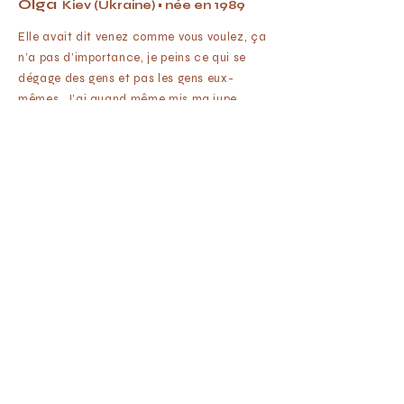
Olga
Kiev (Ukraine) • née en 1989
Elle avait dit venez comme vous voulez, ça
n’a pas d’importance, je peins ce qui se
dégage des gens et pas les gens eux-
mêmes. J’ai quand même mis ma jupe
préférée et elle m’a peint avec cette jupe
qui m’accompagne depuis que je suis
partie d’Ukraine : je l’ai achetée pendant
l’escale à Oslo, premier achat à l’étranger,
car elle m’a fait penser aux travaux de
Sonia Delaunay, et je me suis changée
dans les toilettes de l’aéroport pour avoir
l’air d’une étudiante en histoire de l’art, ce
que j’allais être en atterrissant à Paris.
J’étudie la Renaissance italienne, plus
spécifiquement l’arrivée du paysage dans
le portrait de la Renaissance italienne. J’ai
obtenu une bourse pour trois ans en France.
Notre professeur nous a proposé un voyage